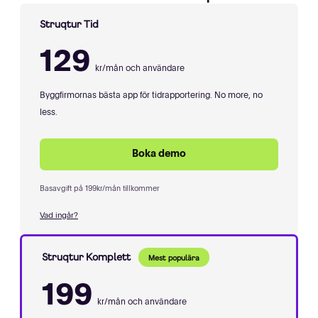
Struqtur Tid
129
kr/mån och användare
Byggfirmornas bästa app för tidrapportering. No more, no
less.
Boka demo
Basavgift på 199kr/mån tillkommer
Vad ingår?
Struqtur Komplett
Mest populära
199
kr/mån och användare