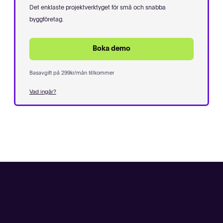
Det enklaste projektverktyget för små och snabba
byggföretag.
Boka demo
Basavgift på 299kr/mån tillkommer
Vad ingår?
Bo Weber
Fredrik Rubin
W&Å Bygg
Rubins Gräv i Skåne AB